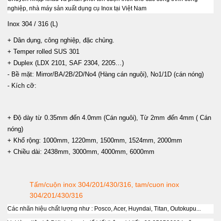
nghiệp, nhà máy sản xuất dụng cụ Inox tại Việt Nam
Inox 304 / 316 (L)
+ Dân dụng, công nghiệp, đặc chủng.
+ Temper rolled SUS 301
+ Duplex (LDX 2101, SAF 2304, 2205…)
- Bề mặt: Mirror/BA/2B/2D/No4 (Hàng cán nguội), No1/1D (cán nóng)
- Kích cỡ:
+ Độ dày từ 0.35mm đến 4.0mm (Cán nguôi), Từ 2mm đến 4mm ( Cán
nóng)
+ Khổ rộng: 1000mm, 1220mm, 1500mm, 1524mm, 2000mm
+ Chiều dài: 2438mm, 3000mm, 4000mm, 6000mm
Tấm/cuộn inox 304/201/430/316
,
tam/cuon inox
304/201/430/316
Các nhãn hiệu chất lượng như : Posco, Acer, Huyndai, Titan, Outokupu...