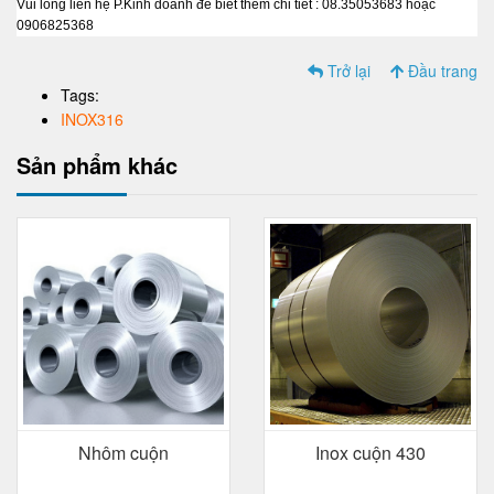
Vui lòng liên hệ P.Kinh doanh để biết thêm chi tiết : 08.35053683 hoặc
0906825368
Trở lại
Đầu trang
Tags:
INOX316
Sản phẩm khác
Nhôm cuộn
Inox cuộn 430