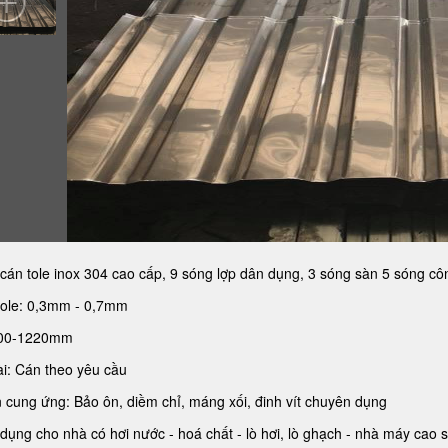
án tole inox 304 cao cấp, 9 sóng lợp dân dụng, 3 sóng sàn 5 sóng cô
tole: 0,3mm - 0,7mm
200-1220mm
i: Cán theo yêu cầu
 cung ứng: Bảo ôn, diềm chỉ, máng xối, đinh vít chuyên dụng
ụng cho nhà có hơi nước - hoá chất - lò hơi, lò ghạch - nhà máy cao 