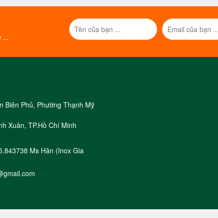
...
iện Biên Phủ, Phường Thạnh Mỹ
nh Xuân, TP.Hồ Chí Minh
05.843738 Ms Hân (Inox Gia
@gmail.com