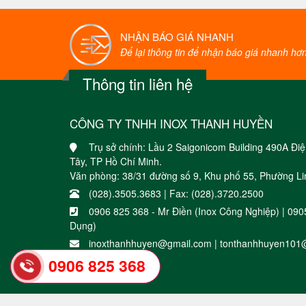
NHẬN BÁO GIÁ NHANH
Để lại thông tin để nhận báo giá nhanh hơn 
Thông tin liên hệ
CÔNG TY TNHH INOX THANH HUYỀN
Trụ sở chính: Lầu 2 Saigonicom Building 490A Đ
Tây, TP Hồ Chí Minh.
Văn phòng: 38/31 đường số 9, Khu phố 55, Phường Li
(028).3505.3683 | Fax: (028).3720.2500
0906 825 368 - Mr Điền (Inox Công Nghiệp) | 09
Dụng)
inoxthanhhuyen@gmail.com | tonthanhhuyen101
Phát triển bởi
Dos.vn
0906 825 368