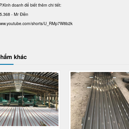
P.Kinh doanh để biết thêm chi tiết:
5.368 - Mr Điền
/www.youtube.com/shorts/U_RMp7W8b2k
phẩm khác