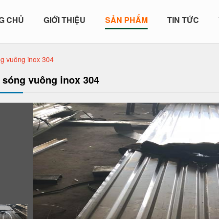
G CHỦ
GIỚI THIỆU
SẢN PHẨM
TIN TỨC
g vuông inox 304
 sóng vuông inox 304