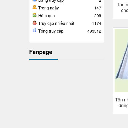
Đang truy cập
2
Tôn n
Trong ngày
147
cho
Hôm qua
209
Truy cập nhiều nhất
1174
Tổng truy cập
493312
Fanpage
Tôn n
dùng