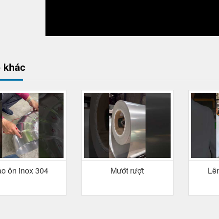
 khác
o ôn inox 304
Mướt rượt
Lên