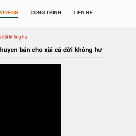
VIDEOS
CÔNG TRÌNH
LIÊN HỆ
ả đời không hư
hhuyen bán cho xài cả đời không hư