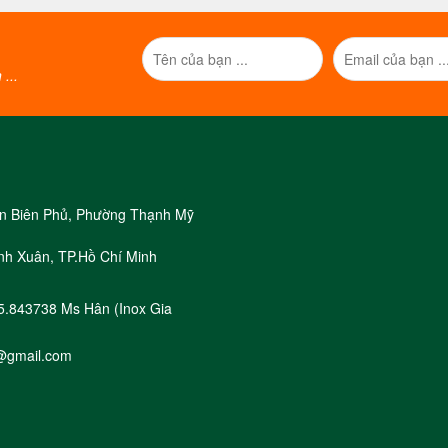
...
iện Biên Phủ, Phường Thạnh Mỹ
nh Xuân, TP.Hồ Chí Minh
05.843738 Ms Hân (Inox Gia
@gmail.com