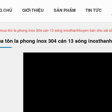
G CHỦ
GIỚI THIỆU
SẢN PHẨM
TIN TỨC
 mua tôn la phong inox 304 cán 13 sóng inoxthanhhuyen bán cho xài c
a tôn la phong inox 304 cán 13 sóng inoxthan