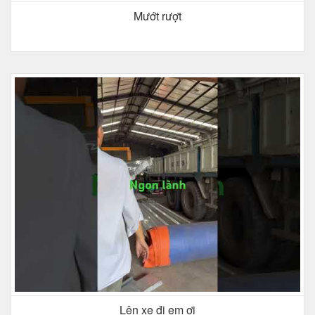
Mướt rượt
Lên xe đi em ơi