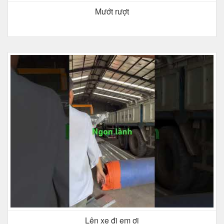
Mướt rượt
Lên xe đi em ơi