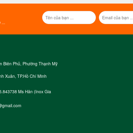
...
iện Biên Phủ, Phường Thạnh Mỹ
nh Xuân, TP.Hồ Chí Minh
05.843738 Ms Hân (Inox Gia
@gmail.com