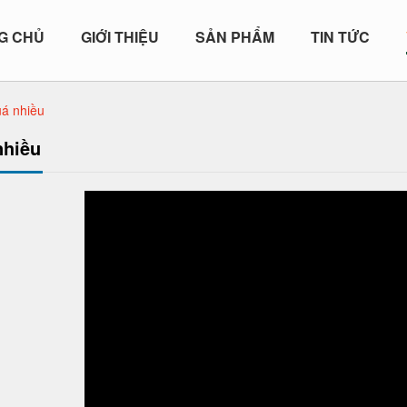
G CHỦ
GIỚI THIỆU
SẢN PHẨM
TIN TỨC
á nhiều
nhiều