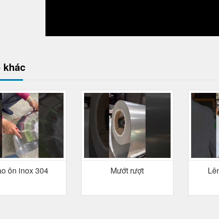
 khác
o ôn inox 304
Mướt rượt
Lên