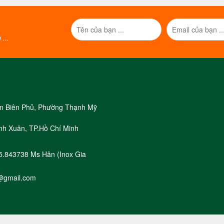
...
iện Biên Phủ, Phường Thạnh Mỹ
nh Xuân, TP.Hồ Chí Minh
05.843738 Ms Hân (Inox Gia
@gmail.com