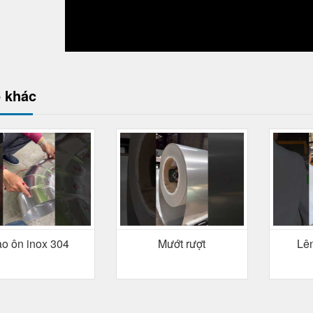
 khác
o ôn inox 304
Mướt rượt
Lên