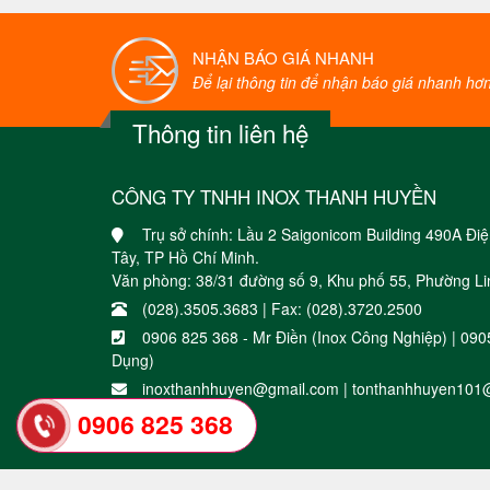
NHẬN BÁO GIÁ NHANH
Để lại thông tin để nhận báo giá nhanh hơn 
Thông tin liên hệ
CÔNG TY TNHH INOX THANH HUYỀN
Trụ sở chính: Lầu 2 Saigonicom Building 490A Đ
Tây, TP Hồ Chí Minh.
Văn phòng: 38/31 đường số 9, Khu phố 55, Phường Li
(028).3505.3683 | Fax: (028).3720.2500
0906 825 368 - Mr Điền (Inox Công Nghiệp) | 09
Dụng)
inoxthanhhuyen@gmail.com | tonthanhhuyen101
0906 825 368
Phát triển bởi
Dos.vn