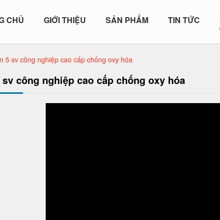
G CHỦ
GIỚI THIỆU
SẢN PHẨM
TIN TỨC
n 5 sv công nghiệp cao cấp chống oxy hóa
 sv công nghiệp cao cấp chống oxy hóa