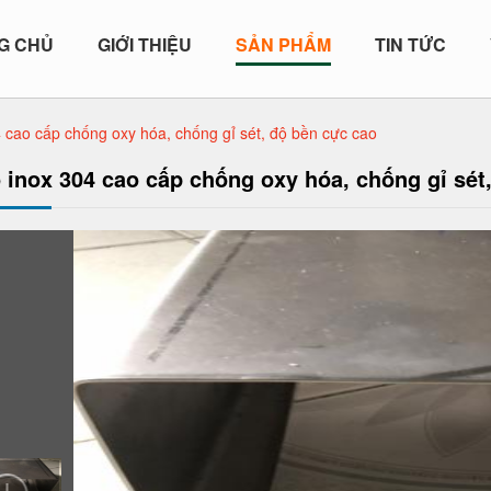
G CHỦ
GIỚI THIỆU
SẢN PHẨM
TIN TỨC
 cao cấp chống oxy hóa, chống gỉ sét, độ bền cực cao
 inox 304 cao cấp chống oxy hóa, chống gỉ sét