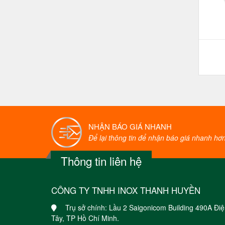
NHẬN BÁO GIÁ NHANH
Để lại thông tin để nhận báo giá nhanh hơn 
Thông tin liên hệ
CÔNG TY TNHH INOX THANH HUYỀN
Trụ sở chính: Lầu 2 Saigonicom Building 490A Đ
Tây, TP Hồ Chí Minh.