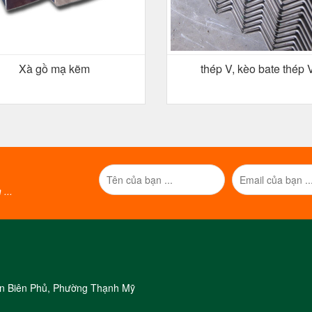
Xà gồ mạ kẽm
thép V, kèo bate thép 
...
iện Biên Phủ, Phường Thạnh Mỹ