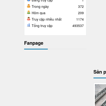
Đang truy cập
1
Trong ngày
372
Hôm qua
209
Truy cập nhiều nhất
1174
Tổng truy cập
493537
Fanpage
Sản 